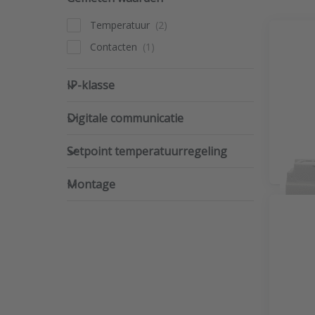
Temperatuur
Contacten
IP-klasse
IP-klasse
Digitale communicatie
Digitale communicatie
Setpoint temperatuurregeling
Setpoint temperatuurregeling
Extern
Montage
Montage