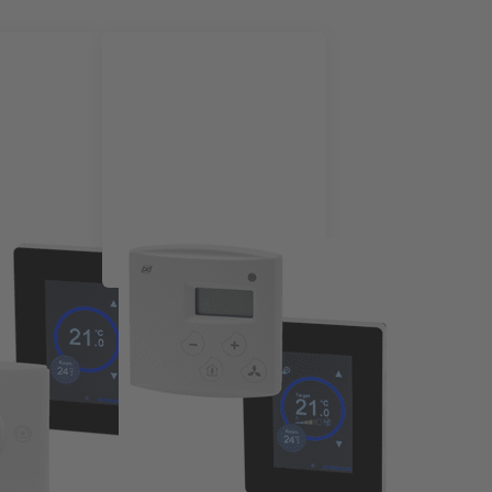
ningsunits
Ruimteregelaars