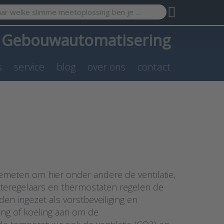
search term. Results will appear automatically as you type. Pr
a
Gebouwautomatisering
s
service
blog
over ons
contact
meten om hier onder andere de ventilatie,
teregelaars en thermostaten regelen de
n ingezet als vorstbeveiliging en
ng of koeling aan om de