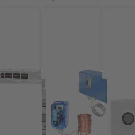
e ruimteregelaars
Industriële thermostaten
Ruimtebedie