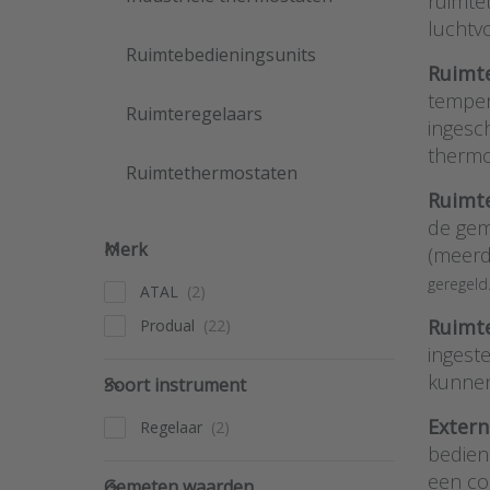
ruimte
luchtv
Ruimtebedieningsunits
Ruimt
temper
Ruimteregelaars
ingesc
thermo
Ruimtethermostaten
Ruimt
de gem
Merk
Merk
(meerd
geregeld
ATAL
Ruimt
Produal
ingest
Soort instrument
kunnen
Soort instrument
Extern
Regelaar
bedien
Gemeten waarden
een co
Gemeten waarden