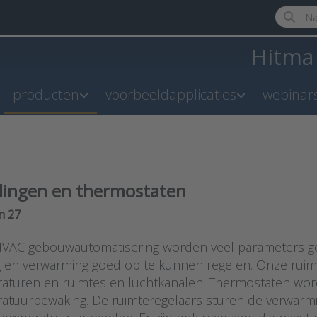
Enter a 
Hitm
producten
voorbeeldapplicaties
webinar
lingen en thermostaten
results:
n
27
HVAC gebouwautomatisering worden veel parameters ge
g en verwarming goed op te kunnen regelen. Onze ruim
aturen en ruimtes en luchtkanalen. Thermostaten worde
atuurbewaking. De ruimteregelaars sturen de verwarmi