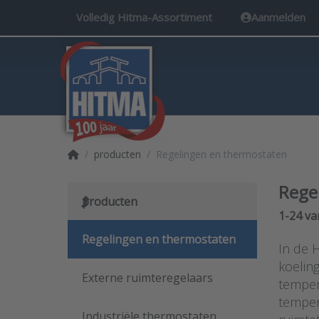
Volledig Hitma-Assortiment
Aanmelden
Startpagina
producten
Regelingen en thermostaten
Rege
producten
Search 
1-24
va
Regelingen en thermostaten
In de 
koelin
Externe ruimteregelaars
temper
temper
Industriële thermostaten