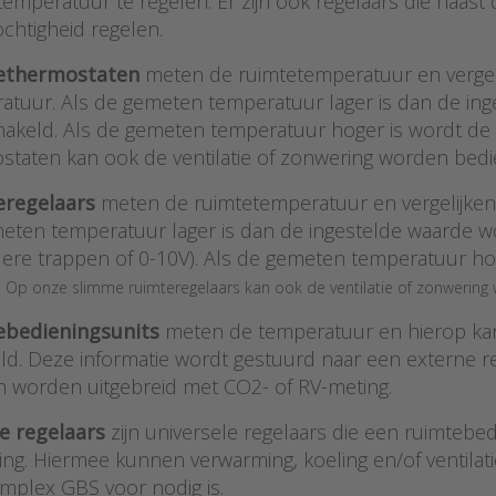
temperatuur te regelen. Er zijn ook regelaars die naast
ochtigheid regelen.
ethermostaten
meten de ruimtetemperatuur en vergel
atuur. Als de gemeten temperatuur lager is dan de in
hakeld. Als de gemeten temperatuur hoger is wordt de
staten kan ook de ventilatie of zonwering worden bedi
eregelaars
meten de ruimtetemperatuur en vergelijken
eten temperatuur lager is dan de ingestelde waarde w
ere trappen of 0-10V). Als de gemeten temperatuur ho
.
Op onze slimme ruimteregelaars kan
ook de ventilatie of zonwering
ebedieningsunits
meten de temperatuur en hierop ka
eld. Deze informatie wordt gestuurd naar een externe
 worden uitgebreid met CO2- of RV-meting.
e regelaars
zijn universele regelaars die een ruimtebe
ing. Hiermee kunnen verwarming, koeling en/of ventilat
mplex GBS voor nodig is.