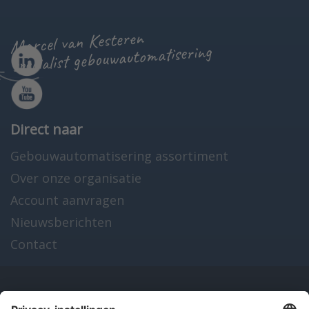
Marcel van Kesteren
specialist gebouwautomatisering
Direct naar
Gebouwautomatisering assortiment
Over onze organisatie
Account aanvragen
Nieuwsberichten
Contact
Onze producten