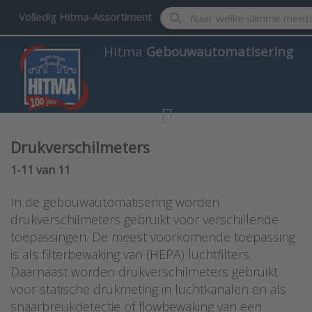
Enter a search term. Results w
Volledig Hitma-Assortiment
Hitma
Gebouwautomatisering
Drukverschilmeters
Search results:
1-11
van
11
In de gebouwautomatisering worden
drukverschilmeters gebruikt voor verschillende
toepassingen. De meest voorkomende toepassing
is als filterbewaking van (HEPA) luchtfilters.
Daarnaast worden drukverschilmeters gebruikt
voor statische drukmeting in luchtkanalen en als
snaarbreukdetectie of flowbewaking van een