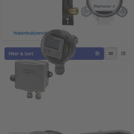
Waterdruk(verschil)
Filter & Sort
Press
Press ENTER for more
ENTER for
options to Dwyer
more
water
options to
drukverschilschakelaar
Dwyer low-
serie DX
cost
drukverschil
schakelaar
serie ADPS
DWYER INSTRUMENTS
DWYER INSTRUMENTS