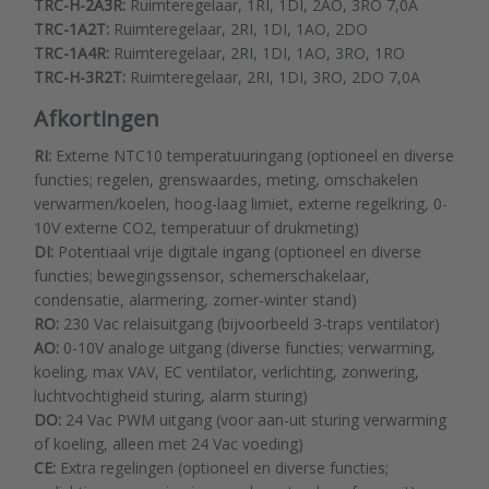
TRC-H-2A3R:
Ruimteregelaar, 1RI, 1DI, 2AO, 3RO 7,0A
TRC-1A2T:
Ruimteregelaar, 2RI, 1DI, 1AO, 2DO
TRC-1A4R:
Ruimteregelaar, 2RI, 1DI, 1AO, 3RO, 1RO
TRC-H-3R2T:
Ruimteregelaar, 2RI, 1DI, 3RO, 2DO 7,0A
Afkortingen
RI:
Externe NTC10 temperatuuringang (optioneel en diverse
functies; regelen, grenswaardes, meting, omschakelen
verwarmen/koelen, hoog-laag limiet, externe regelkring, 0-
10V externe CO2, temperatuur of drukmeting)
DI:
Potentiaal vrije digitale ingang (optioneel en diverse
functies; bewegingssensor, schemerschakelaar,
condensatie, alarmering, zomer-winter stand)
RO:
230 Vac relaisuitgang (bijvoorbeeld 3-traps ventilator)
AO:
0-10V analoge uitgang (diverse functies; verwarming,
koeling, max VAV, EC ventilator, verlichting, zonwering,
luchtvochtigheid sturing, alarm sturing)
DO:
24 Vac PWM uitgang (voor aan-uit sturing verwarming
of koeling, alleen met 24 Vac voeding)
CE:
Extra regelingen (optioneel en diverse functies;