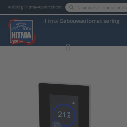
Enter a search term. Results w
Volledig Hitma-Assortiment
Hitma
Gebouwautomatisering