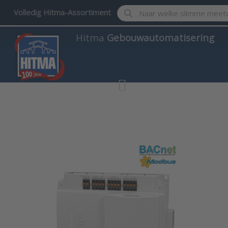
Enter a search term. Results w
Volledig Hitma-Assortiment
Hitma
Gebouwautomatisering