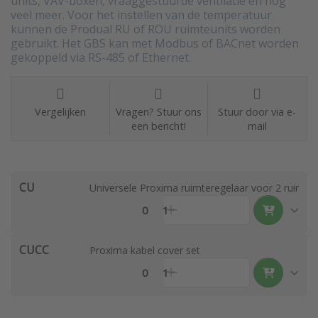
units, VAV-boxen, vraaggestuurde ventilatie en nog
veel meer. Voor het instellen van de temperatuur
kunnen de Produal RU of ROU ruimteunits worden
gebruikt. Het GBS kan met Modbus of BACnet worden
gekoppeld via RS-485 of Ethernet.
Vergelijken
Vragen? Stuur ons
Stuur door via e-
een bericht!
mail
CU
Universele Proxima ruimteregelaar voor 2 ruimtes
0
1
CUCC
Proxima kabel cover set
0
1