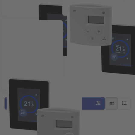
Ruimtebedieningsunits
Ruimteregelaars
Ruimtethermostaten
Filter & Sort
Press ENTER
Press ENTER for more
for more
options to