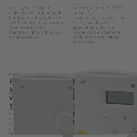
aan- of uitschakelen. Om de
gedetecteerd door de
regeling wat rustiger te
interne (of externe) NTC 10-
maken kan de proportionele
sensor. De
band worden ingesteld op 1
ruimtetemperatuur wordt op
Press ENTER for more
Press ENTER
of 2°C. De HLS16 kan worden
het ingestelde punt
options to
for more
gemonteerd op een
gehandhaafd door de
Ruimtetemperatuurregelaar
options to
standaard inbouwdoos van
positie van de actuator te
koeling en verwarming 0-
Ruimteregelaar
60mm. De HLS16…
moduleren om te voldoen
10V serie HLS33
ventilatie,
koeling en
aan de vra…
verwarming
Modbus serie
HLS44
PRODUAL
PRODUAL
Ruimtetemperatuurregelaar
Ruimteregelaar
koeling en
ventilatie,
SKU
2017307
SKU
HLS44
verwarming 0-
koeling en
De Produal HLS33 serie is
De Produal HLS44 serie is
10V serie HLS33
verwarming
een ideale regelaar voor
een universele ruimte
Modbus serie
koel– en
temperatuurregelaar met
verwarmingssystemen die
Modbus communicatie.
HLS44
werken met een
Koelen en verwarmen kan
proportionele 0-10V sturing.
lokaal worden geregeld met
Denk hierbij aan
0-10V stuursignalen of met