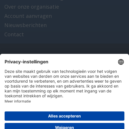
Over onze organisatie
Account aanvragen
Nieuwsberichten
Contact
Onze producten
en diensten
Over Hitma
Algemene voorwaarden
Disclaimer
Colofon
Privacy en cookies
© 2026 Hitma B.V.