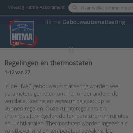
Enter a search term. Results w
Volledig Hitma-Assortiment
Hitma
Gebouwautomatisering
Regelingen en thermostaten
Search results:
1-12
van
27
In de HVAC gebouwautomatisering worden veel
parameters gemeten om hier onder andere de
ventilatie, koeling en verwarming goed op te
kunnen regelen. Onze ruimteregelaars en
thermostaten regelen de temperaturen en ruimtes
en luchtkanalen. Thermostaten worden ingezet als
vorstbeveiliging en temperatuurbewaking. De