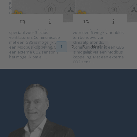
Koelen en verwarmen kan
Koelen en verwarmen kan
lokaal worden geregeld met
lokaal worden geregeld met
0-10V stuursignalen voor
0-10V stuursignalen voor
VAV en ventilator en aan-uit
VAV en ventilator en aan-uit
contacten. Deze uitvoering
contacten. Deze uitvoering
heeft contactuitgangen
heeft uitgangen speciaal
speciaal voor 3-traps
voor een 6-weg kranenblok
ventilatoren. Communicatie
ten behoeve van
met een GBS is mogelijk via
klimaatplafonds.
Previous
1
2
3
Next
een Modbus koppeling. Met
Communicatie met een GBS
een externe CO2 sensor is
is mogelijk via een Modbus
het mogelijk om all…
koppeling. Met een externe
CO2 sens…