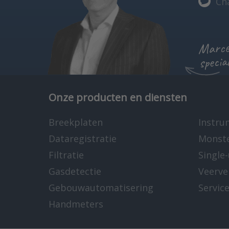
Ch
Marcel
specia
Onze producten en diensten
Breekplaten
Instru
Dataregistratie
Monst
Filtratie
Single
Gasdetectie
Veerve
Gebouwautomatisering
Servic
Handmeters