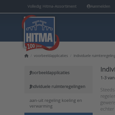
Volledig Hitma-Assortiment
Aanmelden
Startpagina
voorbeeldapplicaties
Individuele ruimteregelin
Indiv
voorbeeldapplicaties
Search 
1-3
va
Individuele ruimteregelingen
Steeds
regele
aan-uit regeling koeling en
gewens
verwarming
echter