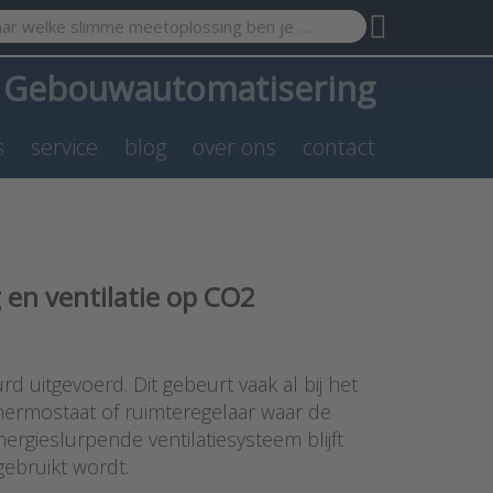
search term. Results will appear automatically as you type. Pr
a
Gebouwautomatisering
s
service
blog
over ons
contact
 en ventilatie op CO2
 uitgevoerd. Dit gebeurt vaak al bij het
hermostaat of ruimteregelaar waar de
rgieslurpende ventilatiesysteem blijft
ebruikt wordt.