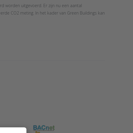
urd worden uitgevoerd.
Er zijn nu een aantal
erde CO2 meting. In het kader van Green Buildings kan
NTER
ore
s to
al
sele
gelaar
dbus
net
 CU