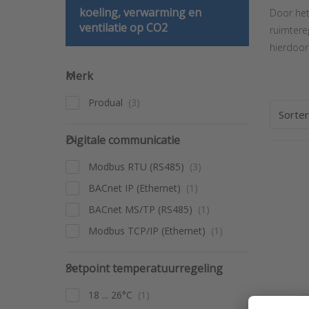
koeling, verwarming en
Door het
ventilatie op CO2
ruimtere
hierdoor
Merk
Merk
Produal
Sorte
Digitale communicatie
Digitale communicatie
Modbus RTU (RS485)
Pre
fo
BACnet IP (Ethernet)
opt
Ruimt
BACnet MS/TP (RS485)
met
CO2-
Modbus TCP/IP (Ethernet)
Modb
HL
Setpoint temperatuurregeling
Setpoint temperatuurregeling
18 ... 26°C
PRODU