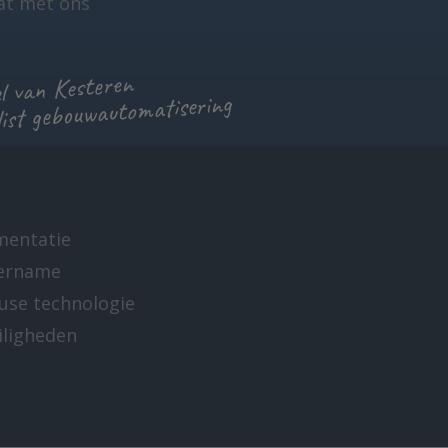
at met ons
 van Kesteren
list gebouwautomatisering
mentatie
ername
-use technologie
iligheden
e