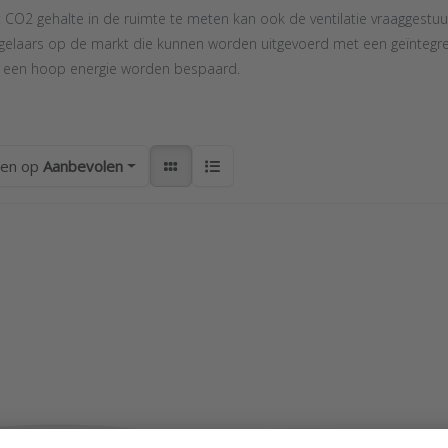
 CO2 gehalte in de ruimte te meten kan ook de ventilatie vraaggestu
gelaars op de markt die kunnen worden uitgevoerd met een geïntegre
 een hoop energie worden bespaard.
ren op
Aanbevolen
ss ENTER
Press ENTER for
Press E
r more
more options to
for m
ions to
Produal
option
eregelaar
ruimtebediening
Produ
 interne
met
univer
meting en
touchscreen
ruimtere
us serie
voor externe
met Mo
S44-CO2
regelaars serie
en BAC
ROU
serie
AL
PRODUAL
PRODUAL