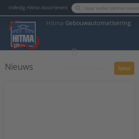
Enter a search term. Results w
Volledig Hitma-Assortiment
Hitma
Gebouwautomatisering
Nieuws
Rss