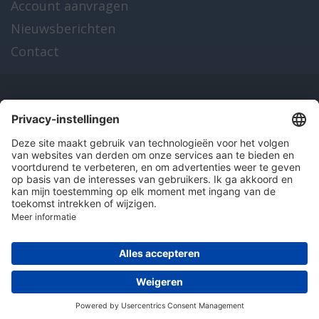
Account aanvragen
Nieuwsberichten
Contact
Onze producten
en diensten
Over Hitma
Algemene voorwaarden
Disclaimer
Colofon
Privacy en cookies
© 2026 Hitma B.V.