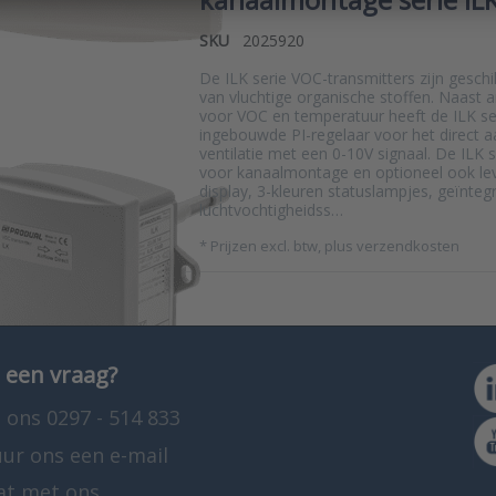
SKU
2025920
De ILK serie VOC-transmitters zijn gesch
van vluchtige organische stoffen. Naast 
voor VOC en temperatuur heeft de ILK se
ingebouwde PI-regelaar voor het direct 
ventilatie met een 0-10V signaal. De ILK s
voor kanaalmontage en optioneel ook le
display, 3-kleuren statuslampjes, geïnteg
luchtvochtigheidss…
*
Prijzen excl. btw, plus verzendkosten
 een vraag?
 ons 0297 - 514 833
uur ons een e-mail
at met ons