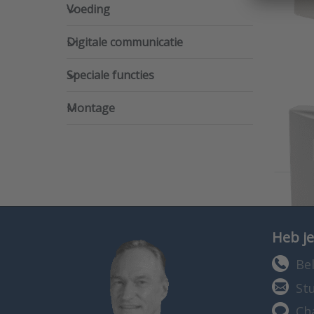
Voeding
Voeding
Digitale communicatie
Digitale communicatie
Speciale functies
Speciale functies
Montage
Montage
Heb je
Bel
St
Ch