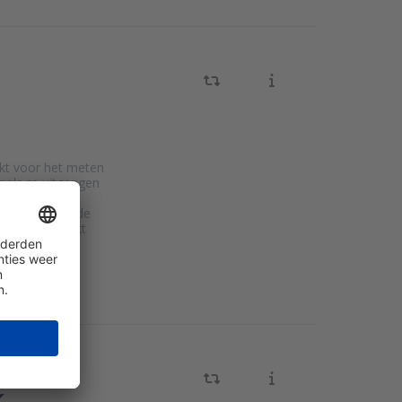
ikt voor het meten
analoge uitgangen
rie ook een
aansturen van de
erie is geschikt
erbaar met
reerde
K