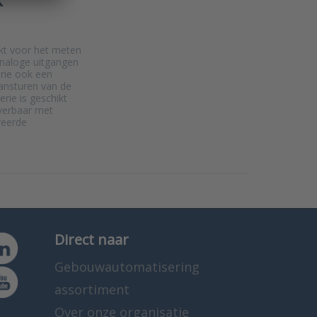
ikt voor het meten
analoge uitgangen
rie ook een
aansturen van de
erie is geschikt
verbaar met
reerde
Direct naar
Gebouwautomatisering
assortiment
Over onze organisatie