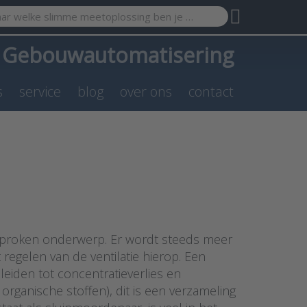
search term. Results will appear automatically as you type. Pr
a
Gebouwautomatisering
s
service
blog
over ons
contact
esproken onderwerp. Er wordt steeds meer
egelen van de ventilatie hierop. Een
leiden tot concentratieverlies en
organische stoffen), dit is een verzameling