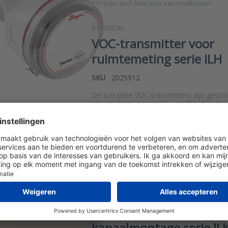
*
Prijzen excl. btw, plus verzendkosten
PRODUAL
VOC-transmitter voor
ruimtemeting serie ILH
SKU
2025912
De ILH serie VOC-transmitters zijn gesch
van vluchtige organische stoffen. Naast 
voor VOC en temperatuur heeft de ILH se
ingebouwde PI-regelaar voor het direct 
ventilatie met een 0-10V signaal. De ILH s
voor wandmontage en optioneel ook lev
display, 3-kleuren statuslampjes, geïnteg
luchtvochtigheidssen…
*
Prijzen excl. btw, plus verzendkosten
PRODUAL
VOC-transmitter voor
kanaalmontage serie IL