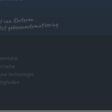
 van Kesteren
list gebouwautomatisering
mentatie
ername
-use technologie
iligheden
e