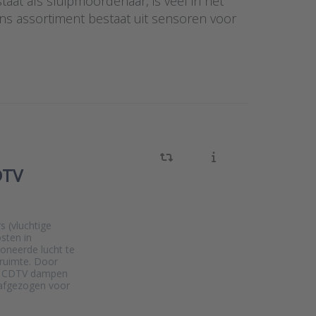
taat als sluipmoordenaar, is veel in het
Ons assortiment bestaat uit sensoren voor
DTV
 (vluchtige
sten in
oneerde lucht te
 ruimte. Door
de CDTV dampen
 afgezogen voor