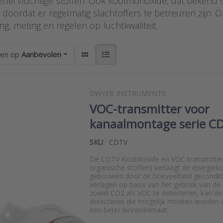
erlei vluchtige stoffen. Ook koolmonoxide, dat bekend s
 doordat er regelmatig slachtoffers te betreuren zijn. 
g, meting en regelen op luchtkwaliteit.
ren op
Aanbevolen
DWYER INSTRUMENTS
VOC-transmitter voor
kanaalmontage serie C
SKU
CDTV
De CDTV Kooldioxide en VOC-transmitters
organische stoffen) verlaagt de energieko
gebouwen door de hoeveelheid geconditi
verlagen op basis van het gebruik van de
zowel CO2 als VOC te detecteren, kan 
detecteren die mogelijk moeten worden
een beter binnenklimaat.