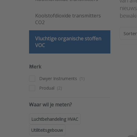
van all
nieuws
bewakin
Koolstofdioxide transmitters
CO2
Sorte
Vluchtige organische stoffen
VOC
Merk
Merk
Dwyer Instruments
Produal
Waar wil je meten?
Waar wil je meten?
Luchtbehandeling HVAC
Utiliteitsgebouw