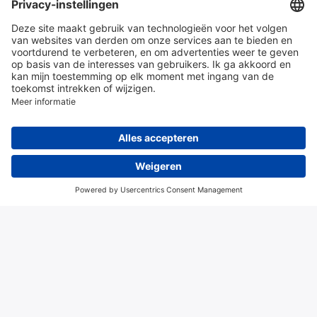
en diensten
Over Hitma
Algemene voorwaarden
Disclaimer
Colofon
Privacy en cookies
© 2026 Hitma B.V.