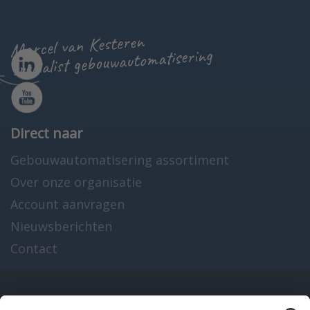
Marcel van Kesteren
specialist gebouwautomatisering
Direct naar
Gebouwautomatisering assortiment
Over onze organisatie
Account aanvragen
Nieuwsberichten
Contact
Onze producten