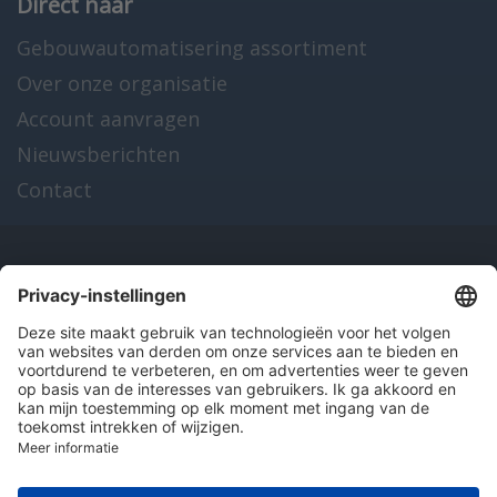
Direct naar
Gebouwautomatisering assortiment
Over onze organisatie
Account aanvragen
Nieuwsberichten
Contact
Onze producten
en diensten
Over Hitma
Algemene voorwaarden
Disclaimer
Colofon
Privacy en cookies
© 2026 Hitma B.V.