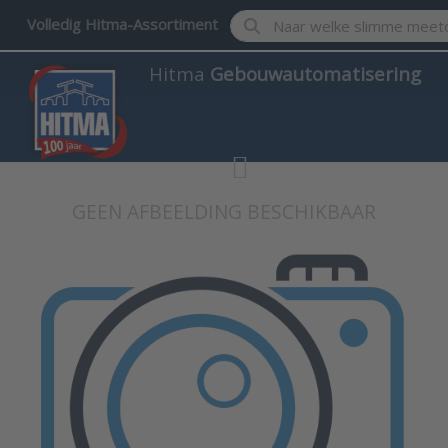
Enter a search term. Results w
Volledig Hitma-Assortiment
Hitma
Gebouwautomatisering