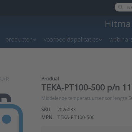
Enter a 
Hitm
producten
voorbeeldapplicaties
webinar
Produal
TEKA-PT100-500 p/n 1
Middelende temperatuursensor lengte 
SKU
2026033
MPN
TEKA-PT100-500