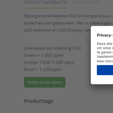
PRODUCTINFORMATIE
SPECIFICATIES
Deze gecombineerde CO2 en temperatuur op
systemen van gebouwen. Het is ontworpen 
LED indicatie en LCD display, welke eventue
Grenswaarde instelling CO2:
Groen < 1.000 ppm
Oranje 1.000-1.200 ppm
Rood > 1.200 ppm
Bekijk de live demo
Producttags