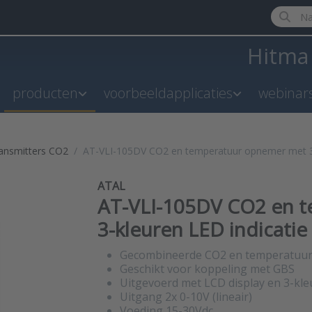
Enter a 
Hitm
producten
voorbeeldapplicaties
webinar
ransmitters CO2
AT-VLI-105DV CO2 en temperatuur opnemer met 3-
ATAL
AT-VLI-105DV CO2 en 
3-kleuren LED indicatie
Gecombineerde CO2 en temperatuu
Geschikt voor koppeling met GBS
Uitgevoerd met LCD display en 3-kle
Uitgang 2x 0-10V (lineair)
Voeding 15-30Vdc