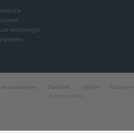
mentatie
ername
-use technologie
iligheden
e
ne voorwaarden
Disclaimer
Colofon
Privacy en
© 2026 Hitma B.V.