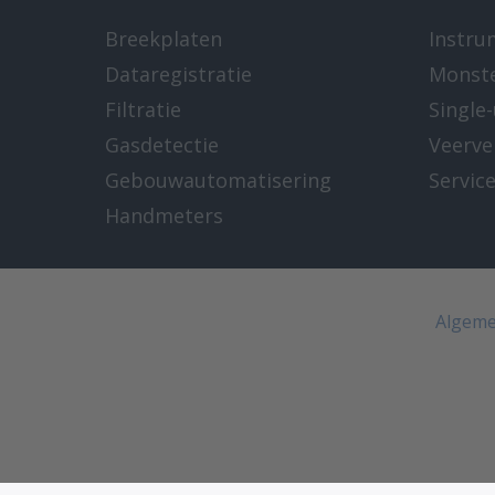
Breekplaten
Instru
Dataregistratie
Monst
Filtratie
Single
Gasdetectie
Veerve
Gebouwautomatisering
Servic
Handmeters
Algeme