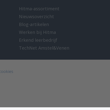
Hitma-assortiment
Nieuwsoverzicht
Blog-artikelen
Werken bij Hitma
Erkend leerbedrijf
TechNet Amstel&Venen
 cookies