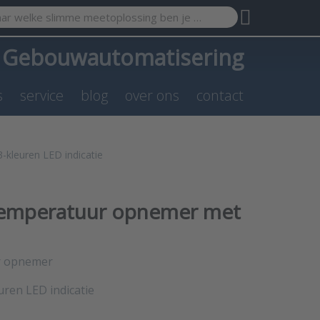
search term. Results will appear automatically as you type. Pr
a
Gebouwautomatisering
s
service
blog
over ons
contact
kleuren LED indicatie
temperatuur opnemer met
r opnemer
uren LED indicatie