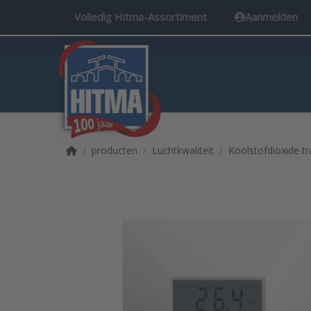
Volledig Hitma-Assortiment
Aanmelden
Startpagina
producten
Luchtkwaliteit
Koolstofdioxide t