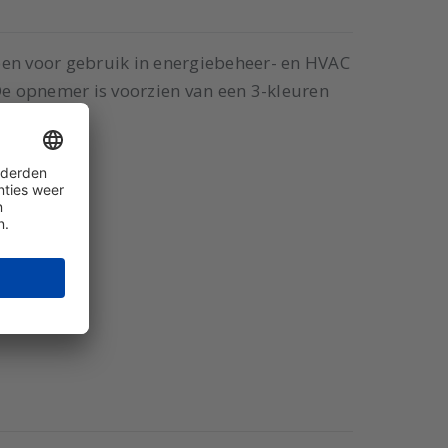
n voor gebruik in energiebeheer- en HVAC
e opnemer is voorzien van een 3-kleuren