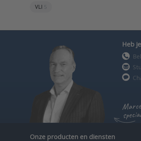
VLI
5
Heb je
Bel
St
Ch
Marcel
specia
Onze producten en diensten