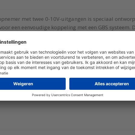
nemer met twee 0-10V-uitgangen is speciaal ontworpe
voor een eenvoudige koppeling met een GBS systeem. D
el is uit te schakelen. Voeding 15-30Vdc