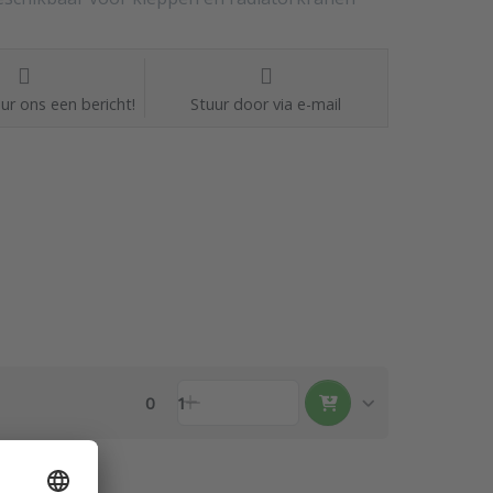
ur ons een bericht!
Stuur door via e-mail
0
1