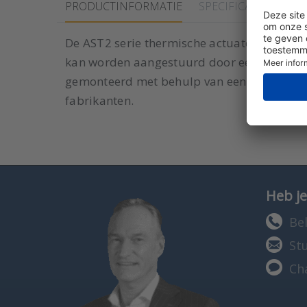
PRODUCTINFORMATIE
SPECIFICATIES
De AST2 serie thermische actuators zijn o
kan worden aangestuurd door een aan/uit 
gemonteerd met behulp van een VA80-adapt
fabrikanten.
Heb je
Bel
St
Ch