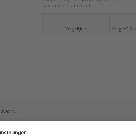
van andere fabrikanten.
Vergelijken
Vragen? Stu
30Vac NC