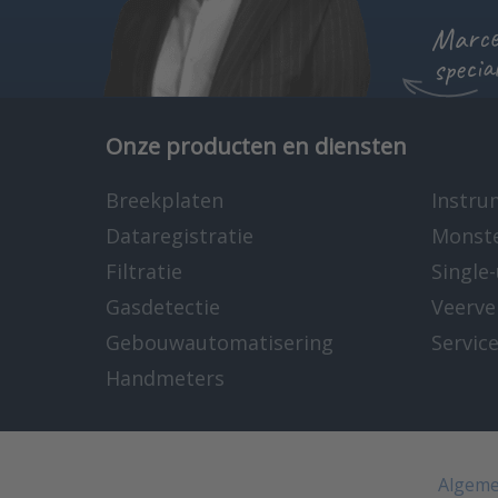
Marcel
specia
Onze producten en diensten
Breekplaten
Instru
Dataregistratie
Monst
Filtratie
Single
Gasdetectie
Veerve
Gebouwautomatisering
Servic
Handmeters
Algeme