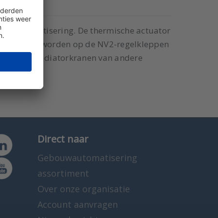
bouwautomatisering. De thermische actuator
 actuators worden op de NV2-regelkleppen
eppen en radiatorkranen van andere
Direct naar
Gebouwautomatisering
assortiment
Over onze organisatie
Account aanvragen