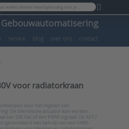
search term. Results will appear automatically as you type. Pr
a
Gebouwautomatisering
s
service
blog
over ons
contact
2
0V voor radiatorkraan
 ontworpen voor het regelen van
ing. De thermische actuator kan worden
aal van 230 Vac of een PWM-signaal. De AST2
en gemonteerd met behulp van een VA80-
beschikbaar voor kleppen en radiatorkranen