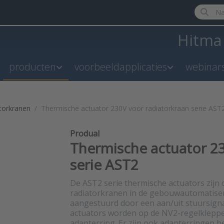
Enter a 
Hitm
producten
voorbeeldapplicaties
webinar
torkranen
Thermische actuator 230V voor radiatorkraan serie AST
Produal
Thermische actuator 23
serie AST2
De AST2 serie thermische actuators zijn
radiatorkranen in de gebouwautomatiser
aangestuurd door een aan/uit stuursign
actuators worden op de NV2-regelklepp
adapterring. Er zijn ook adapterringen 