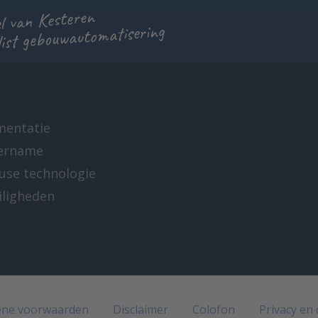
 van Kesteren
list gebouwautomatisering
mentatie
ername
-use technologie
iligheden
e
ne voorwaarden
Disclaimer
Colofon
Privacy en