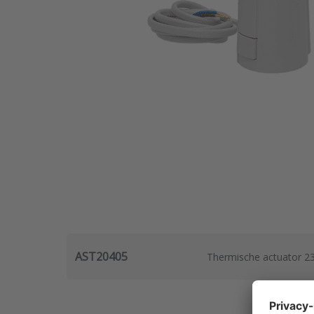
AST20405
Thermische actuator 2