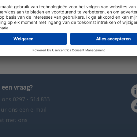
ntworpen voor het regelen van radiatorkranen in de ge
stuursignaal van 230 Vac of een PWM-signaal. De AST2
erring. Er zijn ook adapterringen beschikbaar voor kl
 een vraag?
 ons 0297 - 514 833
uur ons een e-mail
at met ons