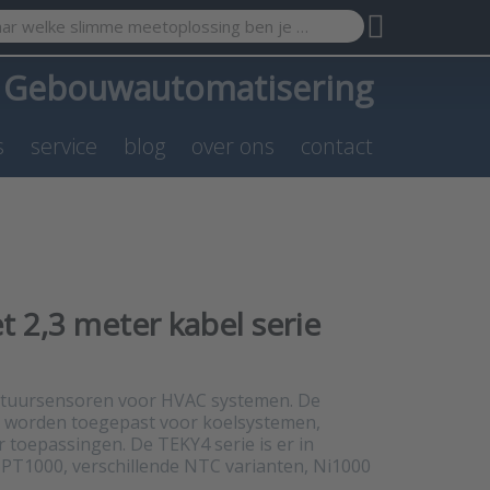
search term. Results will appear automatically as you type. Pr
a
Gebouwautomatisering
s
service
blog
over ons
contact
2,3 meter kabel serie
ratuursensoren voor HVAC systemen. De
n worden toegepast voor koelsystemen,
 toepassingen. De TEKY4 serie is er in
, PT1000, verschillende NTC varianten, Ni1000