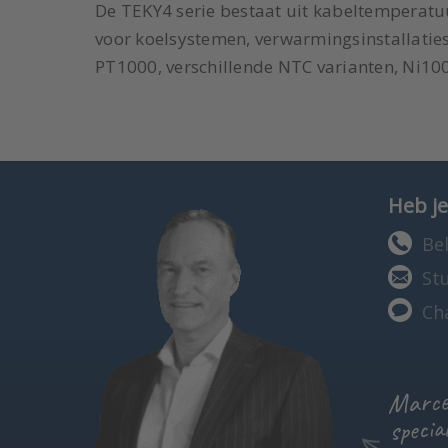
De TEKY4 serie bestaat uit kabeltemperat
voor koelsystemen, verwarmingsinstallaties 
PT1000, verschillende NTC varianten, Ni10
Heb je
Bel
St
Ch
Marcel
specia