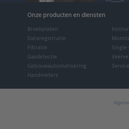
Onze producten en diensten
Breekplaten
Instru
Dataregistratie
Monst
Filtratie
Single
Gasdetectie
Veerve
Gebouwautomatisering
Servic
Handmeters
Algeme