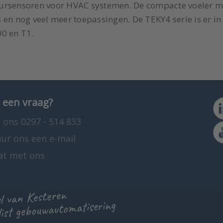
uursensoren voor HVAC systemen. De compacte voeler m
en nog veel meer toepassingen. De TEKY4 serie is er in 
00 en T1.
 een vraag?
 ons 0297 - 514 833
uur ons een e-mail
at met ons
 van Kesteren
list gebouwautomatisering