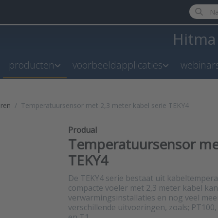
Enter a 
Hitm
producten
voorbeeldapplicaties
webinar
ren
Temperatuursensor met 2,3 meter kabel serie TEKY4
Produal
Temperatuursensor met 
TEKY4
De TEKY4 serie bestaat uit kabeltempe
compacte voeler met 2,3 meter kabel ka
verwarmingsinstallaties en nog veel meer
verschillende uitvoeringen, zoals; PT100
en T1.