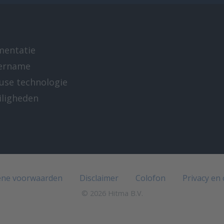
mentatie
ername
-use technologie
iligheden
e
ne voorwaarden
Disclaimer
Colofon
Privacy en
© 2026 Hitma B.V.