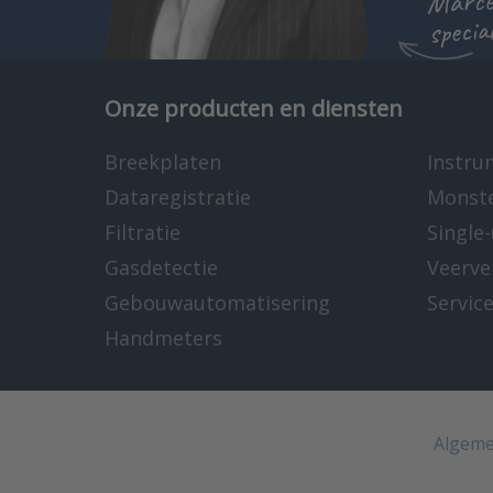
specia
Onze producten en diensten
Breekplaten
Instru
Dataregistratie
Monst
Filtratie
Single
Gasdetectie
Veerve
Gebouwautomatisering
Servic
Handmeters
Algeme