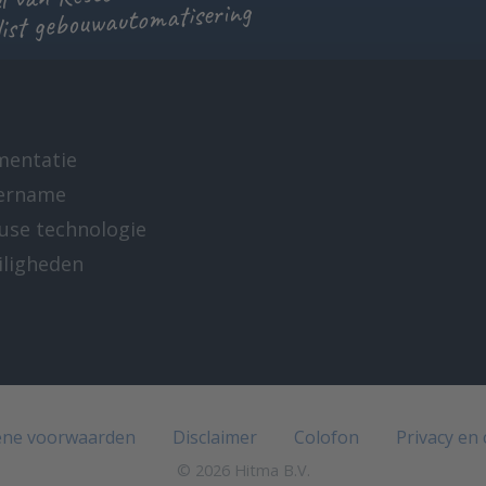
list gebouwautomatisering
mentatie
ername
-use technologie
iligheden
e
ne voorwaarden
Disclaimer
Colofon
Privacy en
© 2026 Hitma B.V.