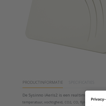
PRODUCTINFORMATIE
SPECIFICATIES
De Sysinno iAeris2 is een realtime monitor
temperatuur, vochtigheid, CO2, CO, fijnstof (PM2,5