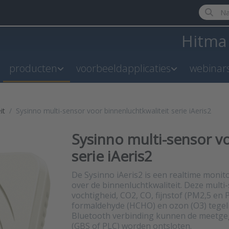
Enter a 
Hitm
producten
voorbeeldapplicaties
webinar
it
Sysinno multi-sensor voor binnenluchtkwaliteit serie iAeris2
Sysinno multi-sensor v
serie iAeris2
De Sysinno iAeris2 is een realtime moni
over de binnenluchtkwaliteit. Deze multi
vochtigheid, CO2, CO, fijnstof (PM2,5 en
formaldehyde (HCHO) en ozon (O3) tegeli
Bluetooth verbinding kunnen de meetgeg
(GBS of PLC) worden ontsloten.