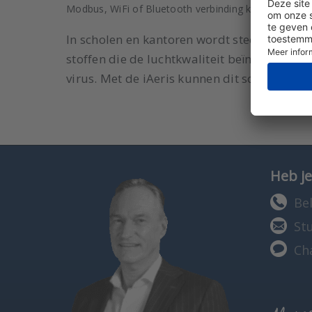
Modbus, WiFi of Bluetooth verbinding kunnen de me
In scholen en kantoren wordt steeds meer C
stoffen die de luchtkwaliteit beïnvloeden. 
virus. Met de iAeris kunnen dit soort aero
Heb je
Bel
St
Ch
Marcel