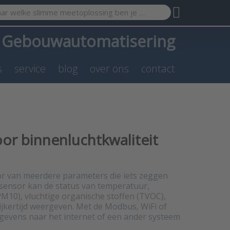
search term. Results will appear automatically as you type. Pr
a
Gebouwautomatisering
s
service
blog
over ons
contact
oor binnenluchtkwaliteit
tor van meerdere parameters die iets zeggen
-sensor kan de status van temperatuur,
 PM10), vluchtige organische stoffen (TVOC),
jkertijd weergeven. Met de Modbus, WiFi of
evens naar het internet of een ander systeem