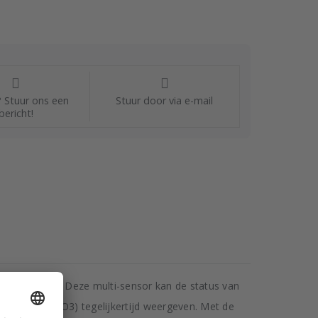
 Stuur ons een
Stuur door via e-mail
bericht!
uchtkwaliteit. Deze multi-sensor kan de status van
O) en ozon (O3) tegelijkertijd weergeven. Met de