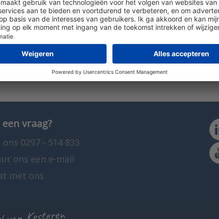
etgegevens naar het internet of een ander systeem (GBS of PLC) 
O2 gemeten om daarmee de ventilatie aan te sturen. Er
Zo kunnen aerosolen in de lucht bij onvoldoende ventilat
sole deeltjes worden gedetecteerd via de PM2.5 en PM10
 een vraag?
 ons 0297 - 514 833
uur ons een e-mail
at met ons
 van Kesteren