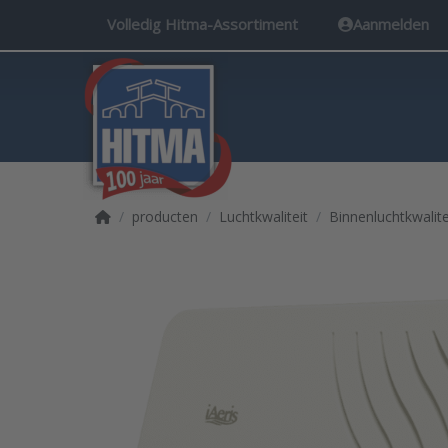
Volledig Hitma-Assortiment
Aanmelden
Startpagina
producten
Luchtkwaliteit
Binnenluchtkwalite