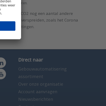
worden ontsloten.
 zijn naast CO2 nog een aantal andere
ie virussen verspreiden, zoals het Corona
 deeltjesmetingen.
Direct naar
Gebouwautomatisering
assortiment
Over onze organisatie
Account aanvragen
Nieuwsberichten