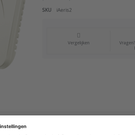
SKU
iAeris2
Vergelijken
Vragen?
 van meerdere parameters die iets zeggen over de
binnenl
 en PM10), vluchtige organische stoffen (TVOC), formaldehyde (HCH