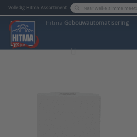
Enter a search term. Results w
Volledig Hitma-Assortiment
Hitma
Gebouwautomatisering