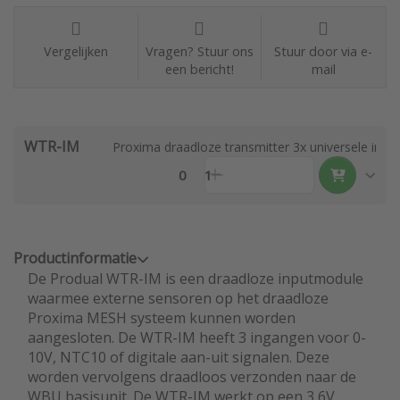
Vergelijken
Vragen? Stuur ons
Stuur door via e-
een bericht!
mail
WTR-IM
Proxima draadloze transmitter 3x universele inga
0
1
Productinformatie
De Produal WTR-IM is een draadloze inputmodule
waarmee externe sensoren op het draadloze
Proxima MESH systeem kunnen worden
aangesloten. De WTR-IM heeft 3 ingangen voor 0-
10V, NTC10 of digitale aan-uit signalen. Deze
worden vervolgens draadloos verzonden naar de
WBU basisunit. De WTR-IM werkt op een 3,6V