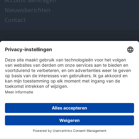
Account aanvragen
Nieuwsberichten
Contact
Onze producten
en diensten
Over Hitma
Algemene voorwaarden
Disclaimer
Colofon
Privacy en cookies
© 2026 Hitma B.V.