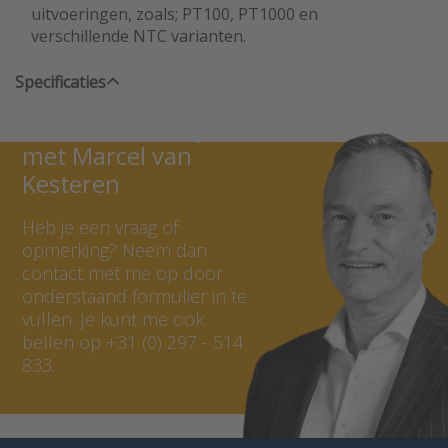
uitvoeringen, zoals; PT100, PT1000 en
verschillende NTC varianten.
Specificaties
Neem contact op
met Marcel van
Kesteren
Heb je een vraag of
opmerking? Neem dan
contact met me op door
onderstaand formulier in te
vullen. Je kunt me ook
bellen op +31 (0) 297 - 514
833.