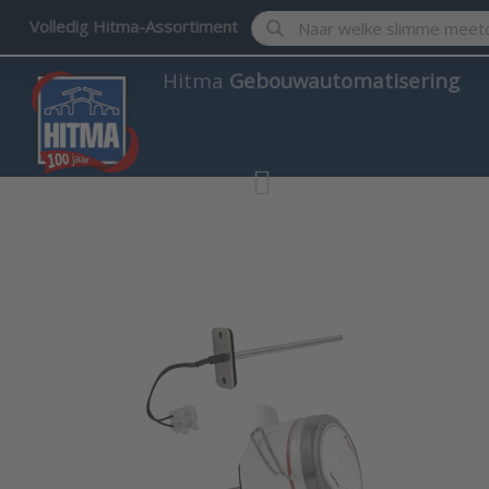
Enter a search term. Results w
Volledig Hitma-Assortiment
Hitma
Gebouwautomatisering