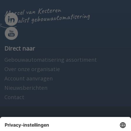
Marcel van Kesteren
specialist gebouwautomatisering
Direct naar
Gebouwautomatisering assortiment
Over onze organisatie
Account aanvragen
Nieuwsberichten
Contact
Onze producten
en diensten