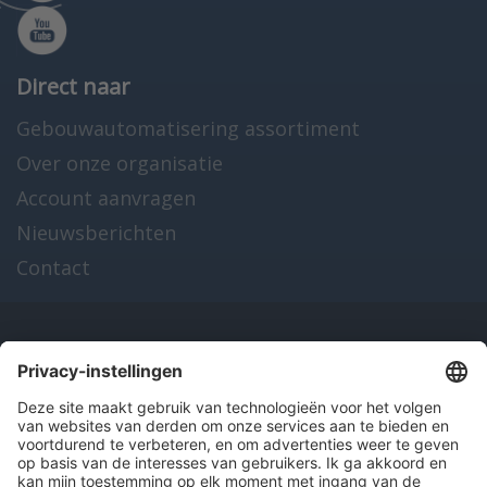
Direct naar
Gebouwautomatisering assortiment
Over onze organisatie
Account aanvragen
Nieuwsberichten
Contact
Onze producten
en diensten
Over Hitma
Algemene voorwaarden
Disclaimer
Colofon