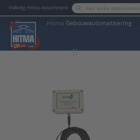
Enter a search term. Results w
Volledig Hitma-Assortiment
Hitma
Gebouwautomatisering