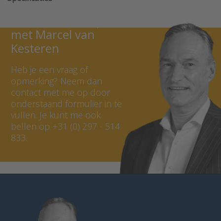
Neem contact op
met Marcel van
Kesteren
Heb je een vraag of
opmerking? Neem dan
contact met me op door
onderstaand formulier in te
vullen. Je kunt me ook
bellen op +31 (0) 297 - 514
833.