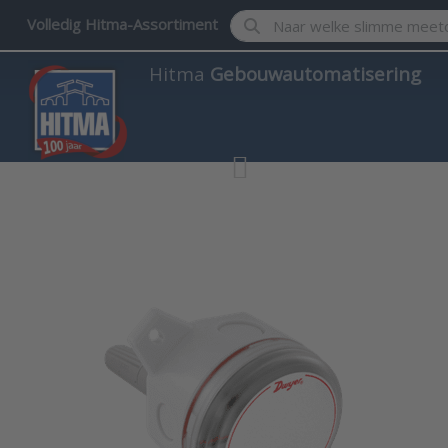
Enter a search term. Results w
Volledig Hitma-Assortiment
Hitma
Gebouwautomatisering