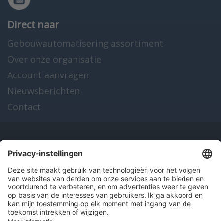
Direct naar
Gebouwautomatisering assortiment
Over onze organisatie
Account aanvragen
Nieuwsberichten
Contact
Onze producten
en diensten
Over Hitma
Algemene voorwaarden
Disclaimer
Colofon