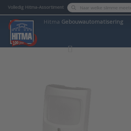
Enter a search term. Results w
Volledig Hitma-Assortiment
Hitma
Gebouwautomatisering