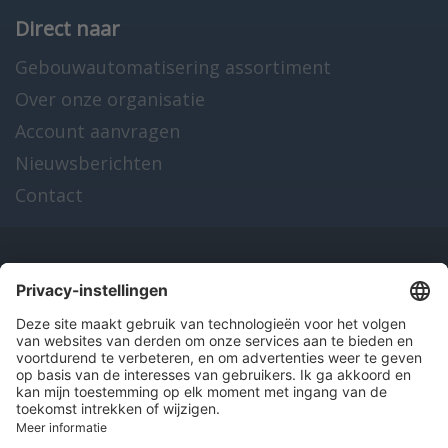
Direct naar
Gebouwautomatisering assortiment
Over onze organisatie
Account aanvragen
Nieuwsberichten
Contact
Onze producten
en diensten
Over Hitma
Algemene voorwaarden
Disclaimer
Colofon
Privacy en cookies