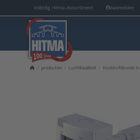
Volledig Hitma-Assortiment
Aanmelden
Startpagina
producten
Luchtkwaliteit
Koolstofdioxide t