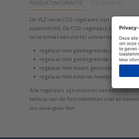
PRODUCTINFORMATIE
SPECIFICATIES
De VLZ-serie CO2-regelaars zijn voorzien v
(open/dicht). De CO2-regelaars zijn bijzond
serie omvat een viertal uitvoeringen;
regelaar met geïntegreerde meetprobe 
regelaar met geïntegreerde meetprobe 
regelaar met dwars gemonteerde meet
regelaar met externe meetprobe (2m. k
Alle regelaars zijn voorzien van een relais
behulp van de functietoetsen snel en een
een vervangbaar filter.