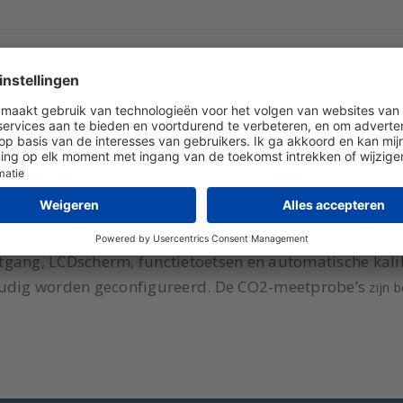
an een robuuste industriële behuizing voor CO2-regeling
er geschikt voor directe aansturing van luchtkleppen, 
voor metingen in de ruimte
voor metingen in de ruimte met directe aansluiting va
probe geschikt voor kanaalmontage
abel) voor overige toepassingen
uitgang, LCDscherm, functietoetsen en automatische kal
voudig worden geconfigureerd. De CO2-meetprobe’s
zijn 