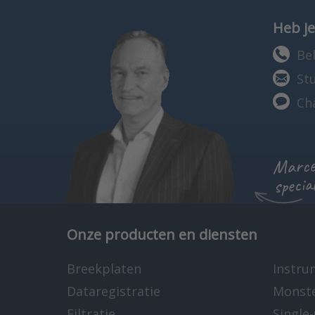
Heb je
Bel
St
Ch
Marcel
specia
Onze producten en diensten
Breekplaten
Instru
Dataregistratie
Monst
Filtratie
Single