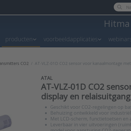
Enter a 
Hitm
producten
voorbeeldapplicaties
webinar
ransmitters CO2
AT-VLZ-01D CO2 sensor voor kanaalmontage met di
ATAL
AT-VLZ-01D CO2 senso
display en relaisuitgang
Geschikt voor CO2-regelingen op basi
Behuizing ontwikkeld voor industrië
Met LCD-scherm, functietoetsen en a
Leverbaar in vier uitvoeringen (rui
model voor aansturing CO2-generat