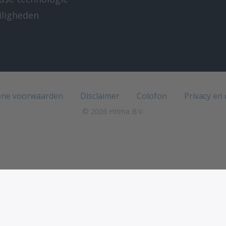
iligheden
e
ne voorwaarden
Disclaimer
Colofon
Privacy en
© 2026 Hitma B.V.