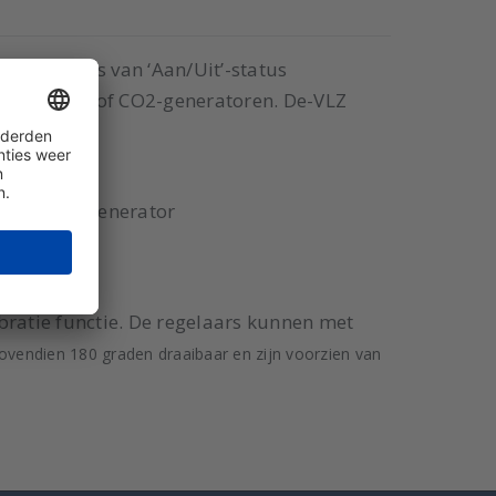
en op basis van ‘Aan/Uit’-status
ventilatoren of CO2-generatoren. De-VLZ
n een CO2-generator
ibratie functie. De regelaars kunnen met
bovendien 180 graden draaibaar en zijn voorzien van