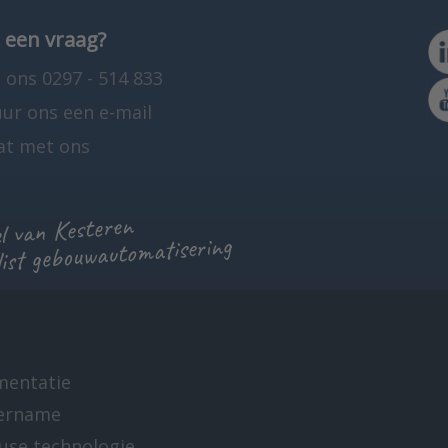
 een vraag?
 ons 0297 - 514 833
uur ons een e-mail
at met ons
 van Kesteren
list gebouwautomatisering
mentatie
ername
-use technologie