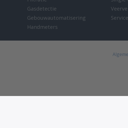
Gasdetectie
Veerve
Gebouwautomatisering
Servic
Handmeters
Algeme