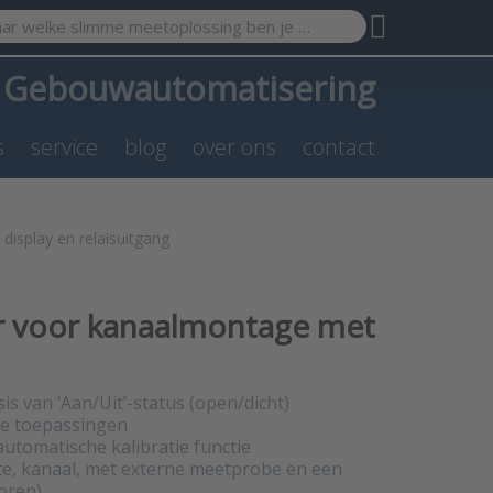
search term. Results will appear automatically as you type. Pr
a
Gebouwautomatisering
s
service
blog
over ons
contact
splay en relaisuitgang
r voor kanaalmontage met
s van ‘Aan/Uit’-status (open/dicht)
le toepassingen
utomatische kalibratie functie
mte, kanaal, met externe meetprobe en een
oren)