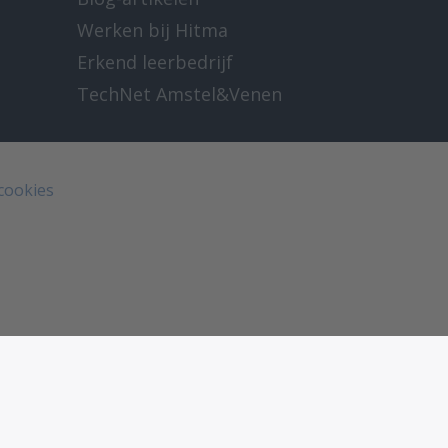
Werken bij Hitma
Erkend leerbedrijf
TechNet Amstel&Venen
 cookies