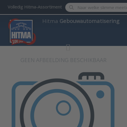
Enter a search term. Results w
Volledig Hitma-Assortiment
Hitma
Gebouwautomatisering