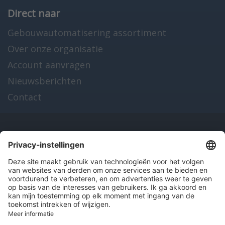
Direct naar
Gebouwautomatisering assortiment
Over onze organisatie
Account aanvragen
Nieuwsberichten
Contact
Onze producten
en diensten
Over Hitma
Algemene voorwaarden
Disclaimer
Colofon
Privacy en cookies