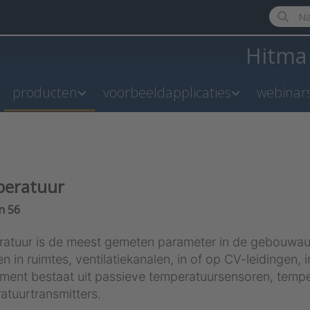
Enter a 
Hitm
producten
voorbeeldapplicaties
webinar
eratuur
results:
n
56
atuur is de meest gemeten parameter in de gebouwau
n in ruimtes, ventilatiekanalen, in of op CV-leidingen,
iment bestaat uit passieve temperatuursensoren, temp
atuurtransmitters.