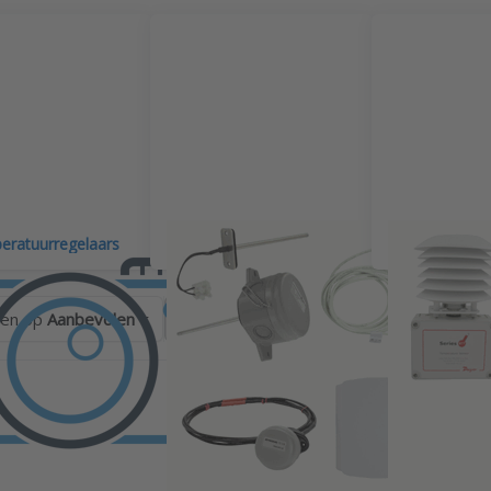
ratuurregelaars
Temperatuursensoren
Temperatuurt
ren op
Aanbevolen
s ENTER for more
Press ENTER for more
Press E
tions to Dwyer
options to Dwyer
optio
anaalmontage
temperatuurtransmitter
temperat
ratuurtransmitter
voor wandmontage
met weer
serie BTT
serie BTT-E