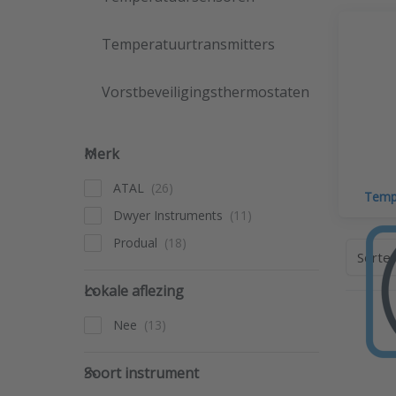
Temperatuurtransmitters
Vorstbeveiligingsthermostaten
Merk
Merk
ATAL
Tempe
Dwyer Instruments
Produal
Sorte
Lokale aflezing
Lokale aflezing
Nee
Pres
op
Soort instrument
k
Soort instrument
tempe