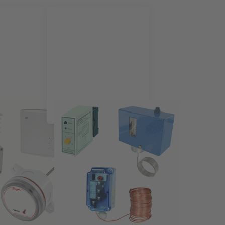
ransmitters
Vorstbeveiligingsthermostaten
NTER for more
Press ENTER for
ns to Dwyer
more options to
uurtransmitter
Passieve
hut serie BTT-
temperatuursensor
R
voor