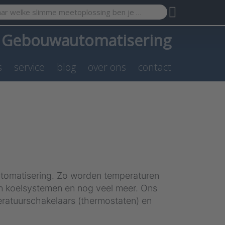
search term. Results will appear automatically as you type. Pr
a
Gebouwautomatisering
s
service
blog
over ons
contact
tomatisering. Zo worden temperaturen
 in koelsystemen en nog veel meer. Ons
eratuurschakelaars (thermostaten) en