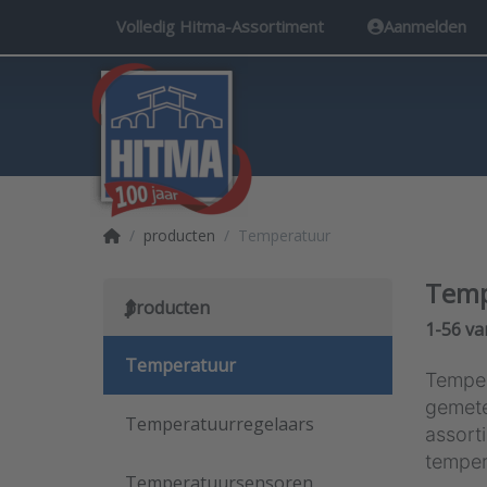
Volledig Hitma-Assortiment
Aanmelden
Startpagina
producten
Temperatuur
Temp
producten
Search 
1-56
va
Temperatuur
Temper
gemete
Temperatuurregelaars
assort
temper
Temperatuursensoren