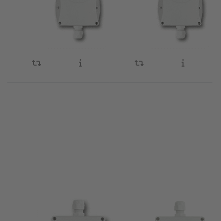
Temperatuur
Temperatuur
20mA)
20mA)
omvormer
omvormer
Geschikt voor externe
Geschikt voor externe
Pt1000 sensoren
Pt1000 sensoren
Uitgangssignaal 4-20mA
Uitgangssignaal 4-20mA
Temperatuur bereik 0
Temperatuur bereik 0
tot 250°C
tot 400°C
Press ENTER
Press ENTER
for more
for more
options to
options to
TEP-301
TEV-102
Pt100
Pt1000
temperatuur
temperatuur
omvormer
omvormer,
(-50°C to
industrieel
+50°C/4-
(0-10V)
20mA)
ATAL
ATAL
TEP-301 Pt100
TEV-102 Pt1000
temperatuur
temperatuur
SKU
8001447
SKU
8002139