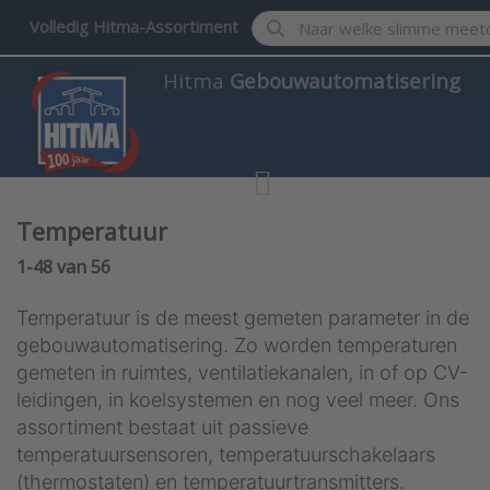
Enter a search term. Results w
Volledig Hitma-Assortiment
Hitma
Gebouwautomatisering
Temperatuur
Search results:
1-48
van
56
Temperatuur is de meest gemeten parameter in de
gebouwautomatisering. Zo worden temperaturen
gemeten in ruimtes, ventilatiekanalen, in of op CV-
leidingen, in koelsystemen en nog veel meer. Ons
assortiment bestaat uit passieve
temperatuursensoren, temperatuurschakelaars
(thermostaten) en temperatuurtransmitters.