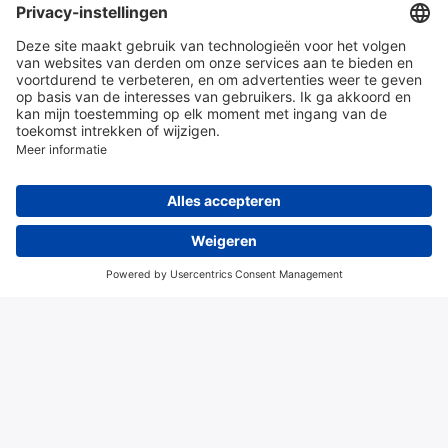
en diensten
Over Hitma
Algemene voorwaarden
Disclaimer
Colofon
Privacy en cookies
© 2026 Hitma B.V.