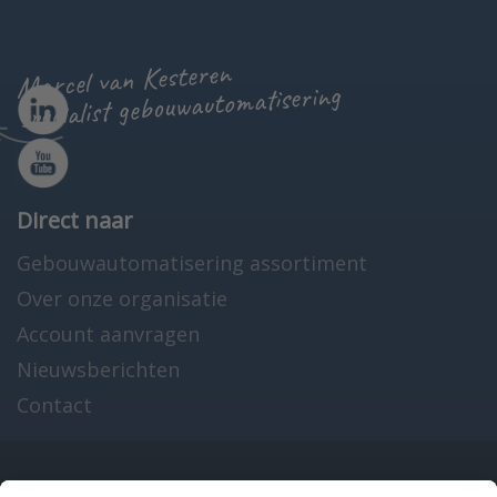
Marcel van Kesteren
specialist gebouwautomatisering
Direct naar
Gebouwautomatisering assortiment
Over onze organisatie
Account aanvragen
Nieuwsberichten
Contact
Onze producten