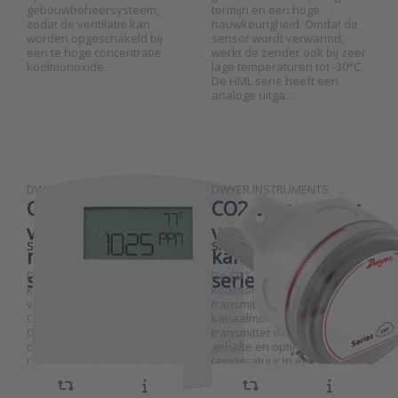
gebouwbeheersysteem,
termijn en een hoge
zodat de ventilatie kan
nauwkeurigheid. Omdat de
Press ENTER
Press ENTER
worden opgeschakeld bij
sensor wordt verwarmd,
for more
for more
een te hoge concentratie
werkt de zender ook bij zeer
options to
options to
koolmonoxide.
lage temperaturen tot -30°C.
CO2-
CO2-
De HML serie heeft een
transmitter
transmitter
voor
voor
analoge uitga…
ruimtemontage
kanaalmontage
serie CDT-E
serie CDT-D
DWYER INSTRUMENTS
DWYER INSTRUMENTS
CO2-transmitter
CO2-transmitter
voor
voor
SKU
2024971
SKU
2023306
ruimtemontage
kanaalmontage
De CDT-E serie is een
De CDT-D serie is een
serie CDT-E
serie CDT-D
kooldioxide (CO2) transmitter
koolmonoxide (CO2)
voor ruimtemontage. De
transmitter voor
CO2-transmitter meet het
kanaalmontage. De CO2-
CO2-gehalte en optioneel
transmitter meet het CO2-
ook de temperatuur in de
gehalte en optioneel ook de
ruimte. De meetwaardes
temperatuur in een
kunnen met analoge
luchtkanaal. De
signalen worden
meetwaardes kunnen met