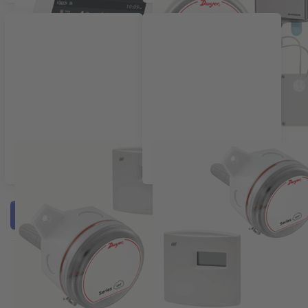
Koolstofdioxide
Vluchtige organische
transmitters CO2
stoffen VOC
Filter & Sort
Press ENTER
Press ENTER
for more
for more
options to
options to
Dwyer
Dwyer