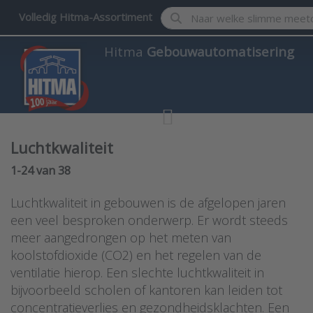
Enter a search term. Results w
Volledig Hitma-Assortiment
Hitma
Gebouwautomatisering
Luchtkwaliteit
Search results:
1-24
van
38
Luchtkwaliteit in gebouwen is de afgelopen jaren
een veel besproken onderwerp. Er wordt steeds
meer aangedrongen op het meten van
koolstofdioxide (CO2) en het regelen van de
ventilatie hierop. Een slechte luchtkwaliteit in
bijvoorbeeld scholen of kantoren kan leiden tot
concentratieverlies en gezondheidsklachten. Een