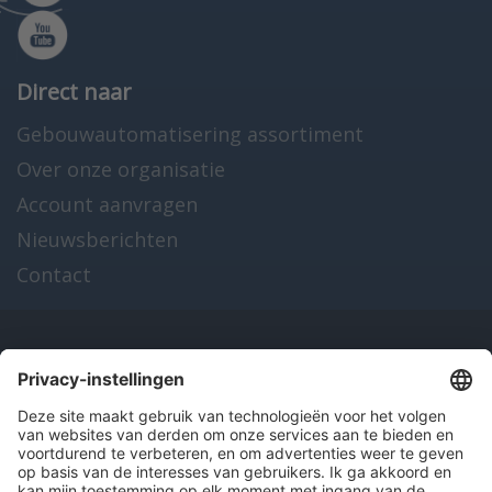
Direct naar
Gebouwautomatisering assortiment
Over onze organisatie
Account aanvragen
Nieuwsberichten
Contact
Onze producten
en diensten
Over Hitma
Algemene voorwaarden
Disclaimer
Colofon