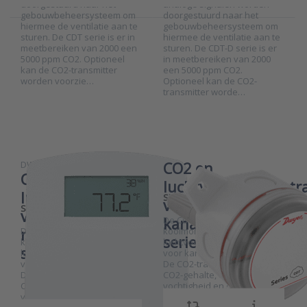
doorgestuurd naar het
analoge signalen worden
gebouwbeheersysteem om
doorgestuurd naar het
hiermee de ventilatie aan te
gebouwbeheersysteem om
sturen. De CDT serie is er in
hiermee de ventilatie aan te
Press ENTER for more
Press ENTER for more
meetbereiken van 2000 een
sturen. De CDT-D serie is er
options to CO2 en
options to CO2 en
5000 ppm CO2. Optioneel
in meetbereiken van 2000
luchtvochtigheidstransmitter
luchtvochtigheidstransmitter
kan de CO2-transmitter
een 5000 ppm CO2.
voor ruimtemontage serie
voor kanaalmontage serie
worden voorzie…
Optioneel kan de CO2-
CDTR-E
CDTR-D
transmitter worde…
DWYER INSTRUMENTS
CO2 en
CO2 en
luchtvochtigheidstr
luchtvochtigheidstransmitter
SKU
2019994
voor
SKU
2025885
voor
De CDTR-D serie is een
kanaalmontage
De CDTR-E serie is een
koolmonoxide (CO2) en
ruimtemontage
serie CDTR-D
kooldioxide (CO2) en
luchtvochtigheid transmitter
serie CDTR-E
luchtvochtigheid transmitter
voor kanaalmontage in één.
voor ruimtemontage in één.
De CO2-transmitter meet het
De CO2-transmitter meet het
CO2-gehalte, de relatieve
CO2-gehalte, de relatieve
vochtigheid en optioneel ook
vochtigheid en optioneel ook
de temperatuur in een